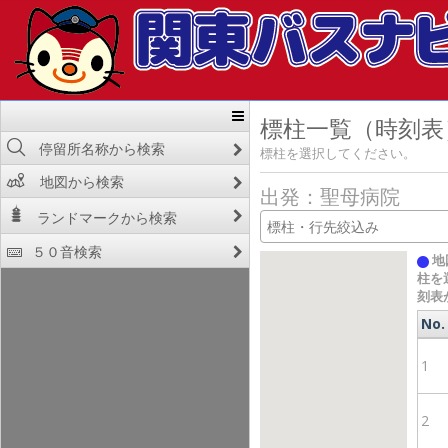
標柱一覧（時刻表
停留所名称から検索
標柱を選択してください。
地図から検索
出発：聖母病院
ランドマークから検索
５０音検索
地
柱を
刻表
No.
No.
1
2