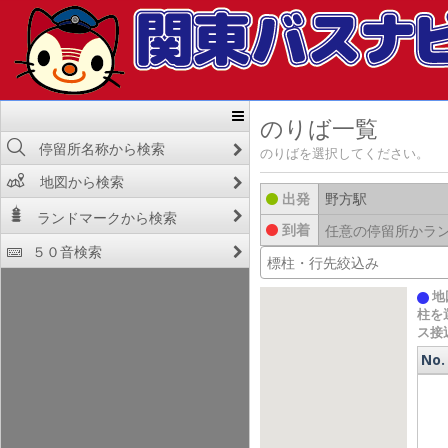
のりば一覧
停留所名称から検索
のりばを選択してください。
地図から検索
出発
ランドマークから検索
到着
５０音検索
地
柱を
ス接
No.
No.